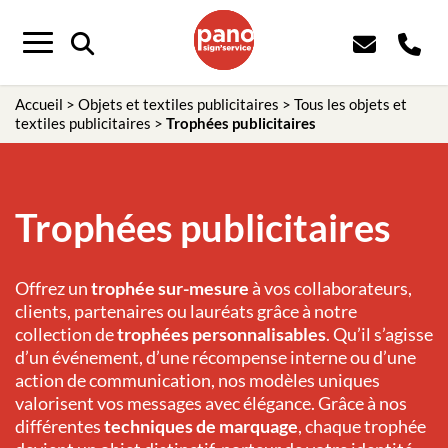
Panneau de gestion des cookies
Menu
Accueil
>
Objets et textiles publicitaires
>
Tous les objets et
textiles publicitaires
>
Trophées publicitaires
Trophées publicitaires
Offrez un
trophée sur-mesure
à vos collaborateurs,
clients, partenaires ou lauréats grâce à notre
collection de
trophées personnalisables
. Qu’il s’agisse
d’un événement, d’une récompense interne ou d’une
action de communication, nos modèles uniques
valorisent vos messages avec élégance. Grâce à nos
différentes
techniques de marquage
, chaque trophée