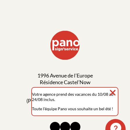
1996 Avenue de l’Europe
Résidence Castel’Now
34170 Castelnau-le-Lez
Votre agence prend des vacances du 10/08 au
24/08 inclus.
(Parking disponible avant l’agence)
Toute l’équipe Pano vous souhaite un bel été !
04 11 28 20 18