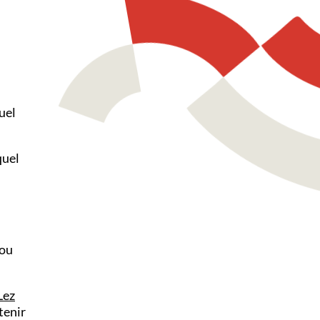
suel
quel
 ou
Lez
tenir