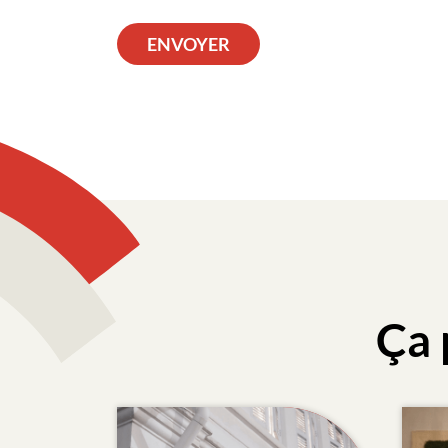
ENVOYER
Ça 