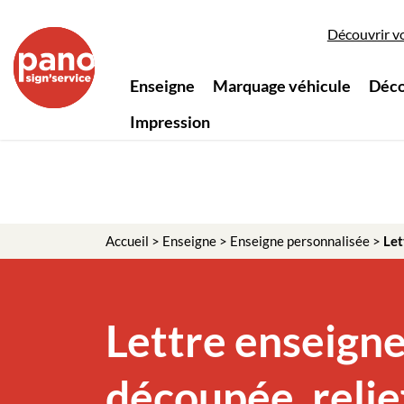
Panneau de gestion des cookies
Découvrir v
Enseigne
Marquage véhicule
Déco
Impression
Accueil
>
Enseigne
>
Enseigne personnalisée
>
Let
Lettre enseign
découpée, relie