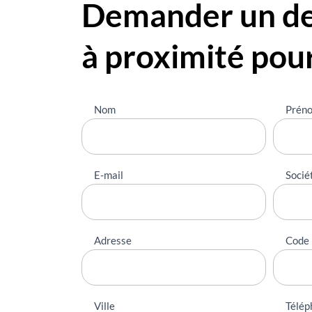
Demander un dev
à proximité pou
Nous
Nom
Prén
contacter
E-mail
Socié
Adresse
Code 
Ville
Télép