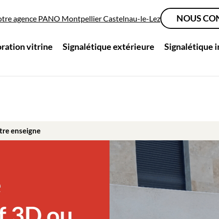
NOUS CO
otre agence PANO Montpellier Castelnau-le-Lez
ration vitrine
Signalétique extérieure
Signalétique 
tre enseigne
e
f 3D ou