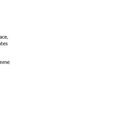
ace,
ntes
gamme