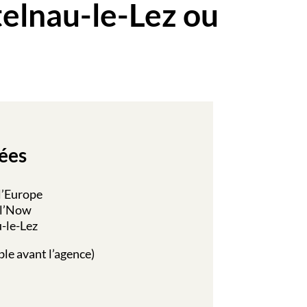
elnau-le-Lez ou
ées
l’Europe
el’Now
-le-Lez
ble avant l’agence)