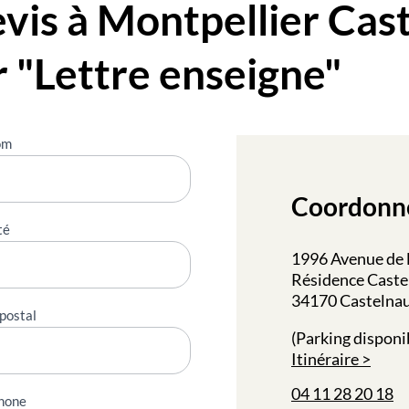
is à Montpellier Cast
r "Lettre enseigne"
om
Coordonn
té
1996 Avenue de 
Résidence Cast
34170 Castelnau
postal
(Parking disponi
Itinéraire
04 11 28 20 18
hone